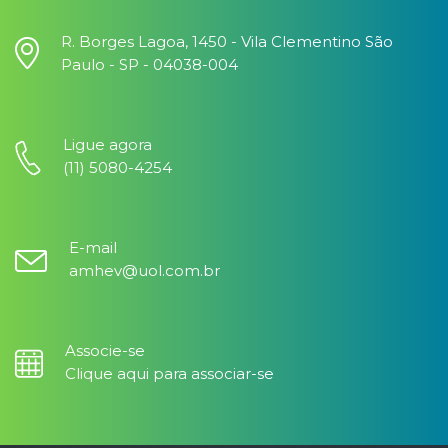
R. Borges Lagoa, 1450 - Vila Clementino São
Paulo - SP - 04038-004
Ligue agora
(11) 5080-4254
E-mail
amhev@uol.com.br
Associe-se
Clique aqui para associar-se