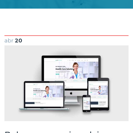
abr
20