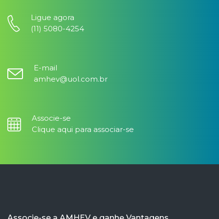
Ligue agora
(11) 5080-4254
E-mail
amhev@uol.com.br
Associe-se
Clique aqui para associar-se
Associe-se a AMHEV e ganhe Vantagens